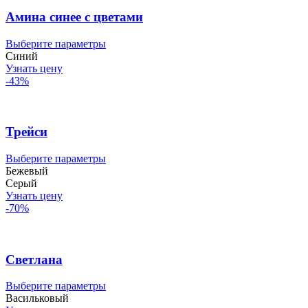
можно
выбрать
Амина синее с цветами
на
странице
Этот
Выберите параметры
товара.
товар
Синий
имеет
Узнать цену
несколько
-43%
вариаций.
Опции
можно
выбрать
Трейси
на
странице
Этот
Выберите параметры
товара.
товар
Бежевый
имеет
Серый
несколько
Узнать цену
вариаций.
-70%
Опции
можно
выбрать
на
Светлана
странице
товара.
Этот
Выберите параметры
товар
Васильковый