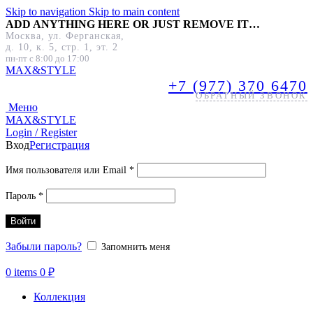
Skip to navigation
Skip to main content
ADD ANYTHING HERE OR JUST REMOVE IT…
Москва, ул. Ферганская,
д. 10, к. 5, стр. 1, эт. 2
пн-пт с 8:00 до 17:00
MAX&
STYLE
+7 (977) 370 6470
ОБРАТНЫЙ ЗВОНОК
Меню
MAX&
STYLE
Login / Register
Вход
Регистрация
Обязательно
Имя пользователя или Email
*
Обязательно
Пароль
*
Войти
Забыли пароль?
Запомнить меня
0
items
0
₽
Коллекция