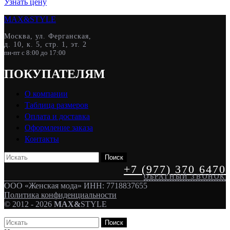
имеет
Узнать цену
несколько
MAX&
STYLE
вариаций.
Опции
Москва, ул. Ферганская,
можно
д. 10, к. 5, стр. 1, эт. 2
выбрать
пн-пт с 8:00 до 17:00
на
странице
ПОКУПАТЕЛЯМ
товара.
О компании
Таблица размеров
Оплата и доставка
Оформление заказа
Контакты
Поиск
+7 (977) 370 6470
ОБРАТНЫЙ ЗВОНОК
ООО «Женская мода» ИНН: 7718837655
Политика конфиденциальности
© 2012 - 2026
MAX&
STYLE
Поиск