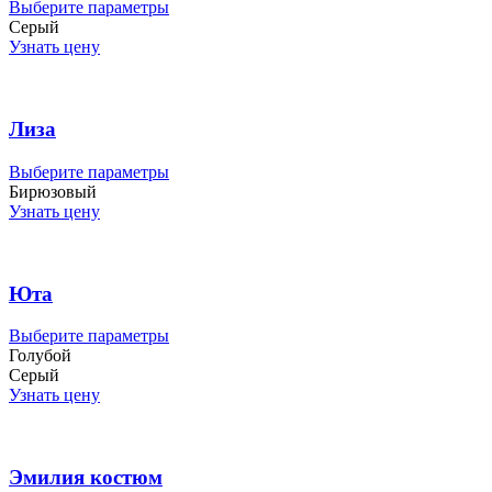
странице
Этот
Выберите параметры
товара.
товар
Серый
имеет
Узнать цену
несколько
вариаций.
Опции
можно
Лиза
выбрать
на
Этот
Выберите параметры
странице
товар
Бирюзовый
товара.
имеет
Узнать цену
несколько
вариаций.
Опции
можно
Юта
выбрать
на
Этот
Выберите параметры
странице
товар
Голубой
товара.
имеет
Серый
несколько
Узнать цену
вариаций.
Опции
можно
выбрать
Эмилия костюм