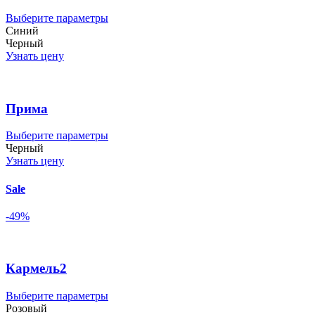
на
странице
Этот
Выберите параметры
товара.
товар
Синий
имеет
Черный
несколько
Узнать цену
вариаций.
Опции
можно
выбрать
Прима
на
странице
Этот
Выберите параметры
товара.
товар
Черный
имеет
Узнать цену
несколько
вариаций.
Sale
Опции
можно
-49%
выбрать
на
странице
товара.
Кармель2
Этот
Выберите параметры
товар
Розовый