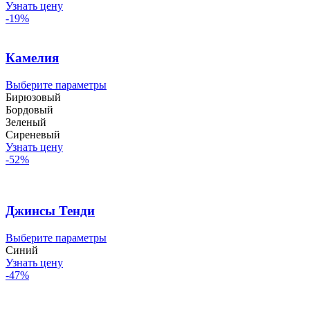
имеет
Узнать цену
несколько
-19%
вариаций.
Опции
можно
Камелия
выбрать
на
Этот
Выберите параметры
странице
товар
Бирюзовый
товара.
имеет
Бордовый
несколько
Зеленый
вариаций.
Сиреневый
Опции
Узнать цену
можно
-52%
выбрать
на
странице
товара.
Джинсы Тенди
Этот
Выберите параметры
товар
Синий
имеет
Узнать цену
несколько
-47%
вариаций.
Опции