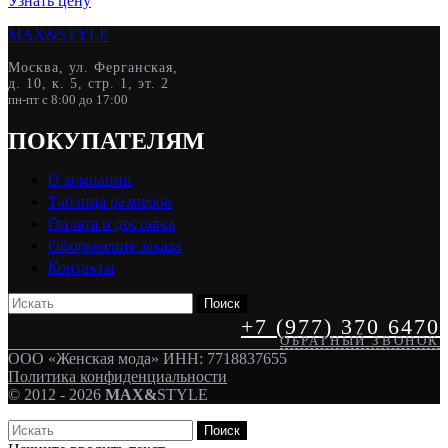
Узнать цену
Опции
MAX&
STYLE
можно
выбрать
Москва, ул. Ферганская,
на
д. 10, к. 5, стр. 1, эт. 2
странице
пн-пт с 8:00 до 17:00
товара.
ПОКУПАТЕЛЯМ
О компании
Таблица размеров
Оплата и доставка
Оформление заказа
Контакты
Поиск
+7 (977) 370 6470
ОБРАТНЫЙ ЗВОНОК
ООО «Женская мода» ИНН: 7718837655
Политика конфиденциальности
© 2012 - 2026
MAX&
STYLE
Поиск