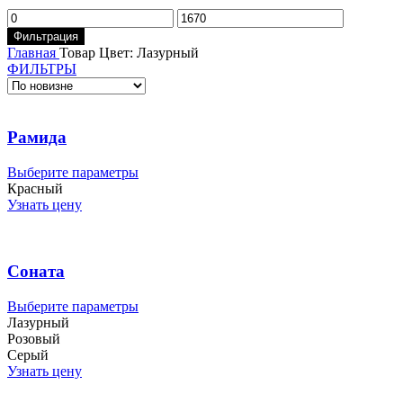
Минимальная
Максимальная
цена
цена
Фильтрация
Главная
Товар Цвет:
Лазурный
ФИЛЬТРЫ
Рамида
Этот
Выберите параметры
товар
Красный
имеет
Узнать цену
несколько
вариаций.
Опции
можно
Соната
выбрать
на
Этот
Выберите параметры
странице
товар
Лазурный
товара.
имеет
Розовый
несколько
Серый
вариаций.
Узнать цену
Опции
можно