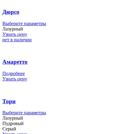
выбрать
на
Дюрсо
странице
товара.
Этот
Выберите параметры
товар
Лазурный
имеет
Узнать цену
несколько
нет в наличии
вариаций.
Опции
можно
выбрать
Амаретто
на
странице
Подробнее
товара.
Узнать цену
Тори
Этот
Выберите параметры
товар
Лазурный
имеет
Пудровый
несколько
Серый
вариаций.