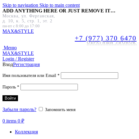
Skip to navigation
Skip to main content
ADD ANYTHING HERE OR JUST REMOVE IT…
Москва, ул. Ферганская,
д. 10, к. 5, стр. 1, эт. 2
пн-пт с 8:00 до 17:00
MAX&
STYLE
+7 (977) 370 6470
ОБРАТНЫЙ ЗВОНОК
Меню
MAX&
STYLE
Login / Register
Вход
Регистрация
Обязательно
Имя пользователя или Email
*
Обязательно
Пароль
*
Войти
Забыли пароль?
Запомнить меня
0
items
0
₽
Коллекция