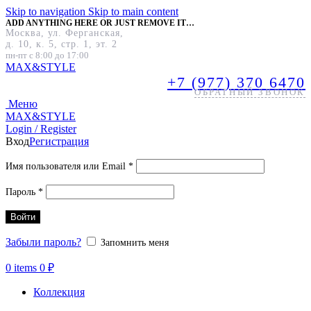
Skip to navigation
Skip to main content
ADD ANYTHING HERE OR JUST REMOVE IT…
Москва, ул. Ферганская,
д. 10, к. 5, стр. 1, эт. 2
пн-пт с 8:00 до 17:00
MAX&
STYLE
+7 (977) 370 6470
ОБРАТНЫЙ ЗВОНОК
Меню
MAX&
STYLE
Login / Register
Вход
Регистрация
Обязательно
Имя пользователя или Email
*
Обязательно
Пароль
*
Войти
Забыли пароль?
Запомнить меня
0
items
0
₽
Коллекция