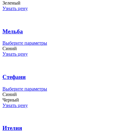
товара.
имеет
Зеленый
несколько
Узнать цену
вариаций.
Опции
можно
выбрать
Мельба
на
странице
Этот
Выберите параметры
товара.
товар
Синий
имеет
Узнать цену
несколько
вариаций.
Опции
можно
Стефани
выбрать
на
Этот
Выберите параметры
странице
товар
Синий
товара.
имеет
Черный
несколько
Узнать цену
вариаций.
Опции
можно
выбрать
Ителия
на