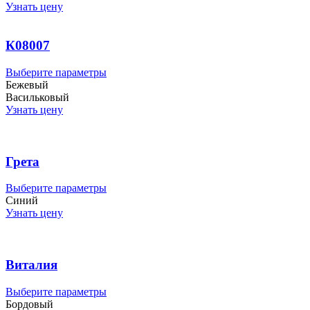
несколько
Узнать цену
вариаций.
Опции
можно
К08007
выбрать
на
Этот
Выберите параметры
странице
товар
Бежевый
товара.
имеет
Васильковый
несколько
Узнать цену
вариаций.
Опции
можно
выбрать
Грета
на
странице
Этот
Выберите параметры
товара.
товар
Синий
имеет
Узнать цену
несколько
вариаций.
Опции
можно
Виталия
выбрать
на
Этот
Выберите параметры
странице
товар
Бордовый