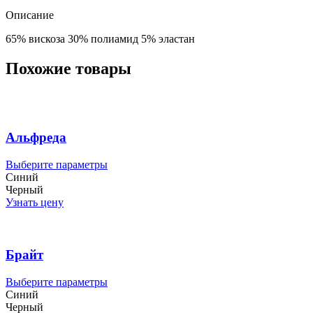
Описание
65% вискоза 30% полиамид 5% эластан
Похожие товары
Альфреда
Этот
Выберите параметры
товар
Синий
имеет
Черный
несколько
Узнать цену
вариаций.
Опции
можно
выбрать
Брайт
на
странице
Этот
Выберите параметры
товара.
товар
Синий
имеет
Черный