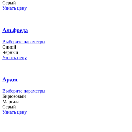
имеет
Серый
несколько
Узнать цену
вариаций.
Опции
можно
выбрать
Альфреда
на
странице
Этот
Выберите параметры
товара.
товар
Синий
имеет
Черный
несколько
Узнать цену
вариаций.
Опции
можно
выбрать
Ардис
на
странице
Этот
Выберите параметры
товара.
товар
Бирюзовый
имеет
Марсала
несколько
Серый
вариаций.
Узнать цену
Опции
можно
выбрать