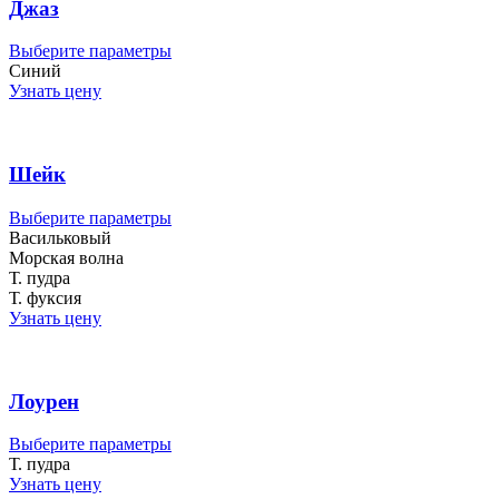
на
Джаз
странице
товара.
Этот
Выберите параметры
товар
Синий
имеет
Узнать цену
несколько
вариаций.
Опции
можно
Шейк
выбрать
на
Этот
Выберите параметры
странице
товар
Васильковый
товара.
имеет
Морская волна
несколько
Т. пудра
вариаций.
Т. фуксия
Опции
Узнать цену
можно
выбрать
на
странице
Лоурен
товара.
Этот
Выберите параметры
товар
Т. пудра
имеет
Узнать цену