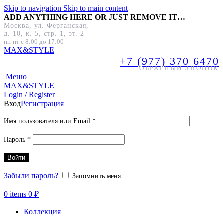
Skip to navigation
Skip to main content
ADD ANYTHING HERE OR JUST REMOVE IT…
Москва, ул. Ферганская,
д. 10, к. 5, стр. 1, эт. 2
пн-пт с 8:00 до 17:00
MAX&
STYLE
+7 (977) 370 6470
ОБРАТНЫЙ ЗВОНОК
Меню
MAX&
STYLE
Login / Register
Вход
Регистрация
Обязательно
Имя пользователя или Email
*
Обязательно
Пароль
*
Войти
Забыли пароль?
Запомнить меня
0
items
0
₽
Коллекция