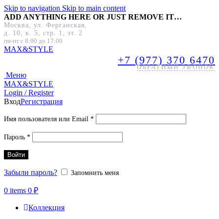
Skip to navigation
Skip to main content
ADD ANYTHING HERE OR JUST REMOVE IT…
Москва, ул. Ферганская,
д. 10, к. 5, стр. 1, эт. 2
пн-пт с 8:00 до 17:00
MAX&
STYLE
+7 (977) 370 6470
ОБРАТНЫЙ ЗВОНОК
Меню
MAX&
STYLE
Login / Register
Вход
Регистрация
Обязательно
Имя пользователя или Email
*
Обязательно
Пароль
*
Войти
Забыли пароль?
Запомнить меня
0
items
0
₽
Коллекция