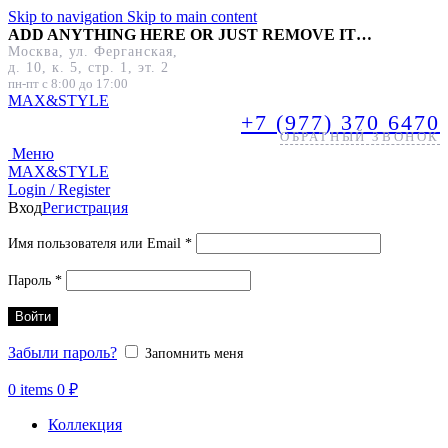
Skip to navigation
Skip to main content
ADD ANYTHING HERE OR JUST REMOVE IT…
Москва, ул. Ферганская,
д. 10, к. 5, стр. 1, эт. 2
пн-пт с 8:00 до 17:00
MAX&
STYLE
+7 (977) 370 6470
ОБРАТНЫЙ ЗВОНОК
Меню
MAX&
STYLE
Login / Register
Вход
Регистрация
Обязательно
Имя пользователя или Email
*
Обязательно
Пароль
*
Войти
Забыли пароль?
Запомнить меня
0
items
0
₽
Коллекция