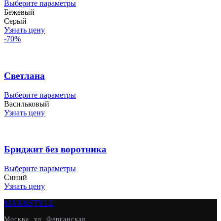
странице
Этот
Выберите параметры
товара.
товар
Бежевый
имеет
Серый
несколько
Узнать цену
вариаций.
-70%
Опции
можно
выбрать
на
Светлана
странице
товара.
Этот
Выберите параметры
товар
Васильковый
имеет
Узнать цену
несколько
вариаций.
Опции
можно
Бриджит без воротника
выбрать
на
Этот
Выберите параметры
странице
товар
Синий
товара.
имеет
Узнать цену
несколько
MAX&
STYLE
вариаций.
Опции
Москва, ул. Ферганская,