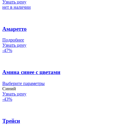
имеет
Узнать цену
несколько
нет в наличии
вариаций.
Опции
можно
выбрать
Амаретто
на
странице
Подробнее
товара.
Узнать цену
-47%
Амина синее с цветами
Этот
Выберите параметры
товар
Синий
имеет
Узнать цену
несколько
-43%
вариаций.
Опции
можно
выбрать
Трейси
на