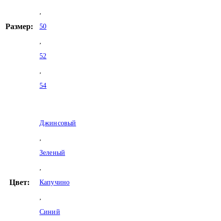
,
Размер:
50
,
52
,
54
Джинсовый
,
Зеленый
,
Цвет:
Капучино
,
Синий