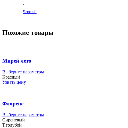
,
Черный
Похожие товары
Мирей лето
Этот
Выберите параметры
товар
Красный
имеет
Узнать цену
несколько
вариаций.
Опции
можно
Флоренс
выбрать
на
Этот
Выберите параметры
странице
товар
Сиреневый
товара.
имеет
Т.голубой