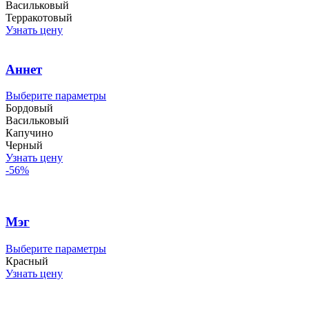
товара.
товар
Васильковый
имеет
Терракотовый
несколько
Узнать цену
вариаций.
Опции
можно
Аннет
выбрать
на
Этот
Выберите параметры
странице
товар
Бордовый
товара.
имеет
Васильковый
несколько
Капучино
вариаций.
Черный
Опции
Узнать цену
можно
-56%
выбрать
на
странице
товара.
Мэг
Этот
Выберите параметры
товар
Красный
имеет
Узнать цену
несколько
вариаций.