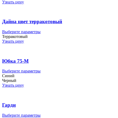
несколько
Узнать цену
вариаций.
Опции
можно
выбрать
Дайна цвет терракотовый
на
странице
Этот
Выберите параметры
товара.
товар
Терракотовый
имеет
Узнать цену
несколько
вариаций.
Опции
можно
Юбка 75-М
выбрать
на
Этот
Выберите параметры
странице
товар
Синий
товара.
имеет
Черный
несколько
Узнать цену
вариаций.
Опции
можно
выбрать
Гарди
на
странице
Этот
Выберите параметры