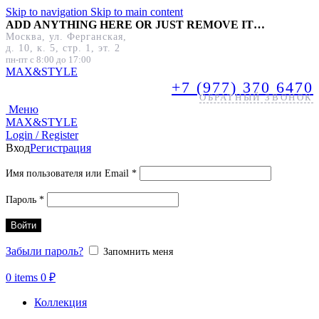
Skip to navigation
Skip to main content
ADD ANYTHING HERE OR JUST REMOVE IT…
Москва, ул. Ферганская,
д. 10, к. 5, стр. 1, эт. 2
пн-пт с 8:00 до 17:00
MAX&
STYLE
+7 (977) 370 6470
ОБРАТНЫЙ ЗВОНОК
Меню
MAX&
STYLE
Login / Register
Вход
Регистрация
Обязательно
Имя пользователя или Email
*
Обязательно
Пароль
*
Войти
Забыли пароль?
Запомнить меня
0
items
0
₽
Коллекция