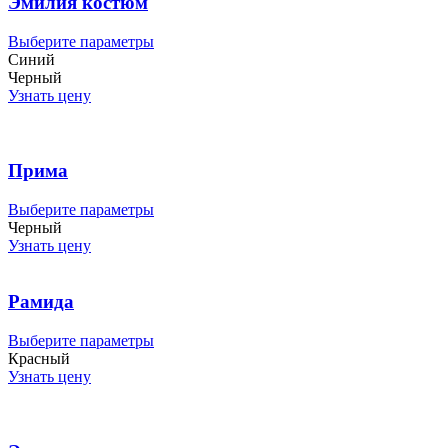
Эмилия костюм
Этот
Выберите параметры
товар
Синий
имеет
Черный
несколько
Узнать цену
вариаций.
Опции
можно
выбрать
Прима
на
странице
Этот
Выберите параметры
товара.
товар
Черный
имеет
Узнать цену
несколько
вариаций.
Опции
Рамида
можно
выбрать
Этот
Выберите параметры
на
товар
Красный
странице
имеет
Узнать цену
товара.
несколько
вариаций.
Опции
можно