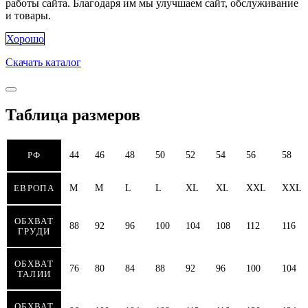
работы сайта. Благодаря им мы улучшаем сайт, обслуживание
и товары.
Хорошо
Скачать каталог
Таблица размеров
РФ
44
46
48
50
52
54
56
58
ЕВРОПА
M
M
L
L
XL
XL
XXL
XXL
ОБХВАТ
88
92
96
100
104
108
112
116
ГРУДИ
ОБХВАТ
76
80
84
88
92
96
100
104
ТАЛИИ
ОБХВАТ