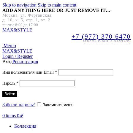
Skip to navigation
Skip to main content
ADD ANYTHING HERE OR JUST REMOVE IT…
Москва, ул. Ферганская,
д. 10, к. 5, стр. 1, эт. 2
пн-пт с 8:00 до 17:00
MAX&
STYLE
+7 (977) 370 6470
ОБРАТНЫЙ ЗВОНОК
Меню
MAX&
STYLE
Login / Register
Вход
Регистрация
Обязательно
Имя пользователя или Email
*
Обязательно
Пароль
*
Войти
Забыли пароль?
Запомнить меня
0
items
0
₽
Коллекция