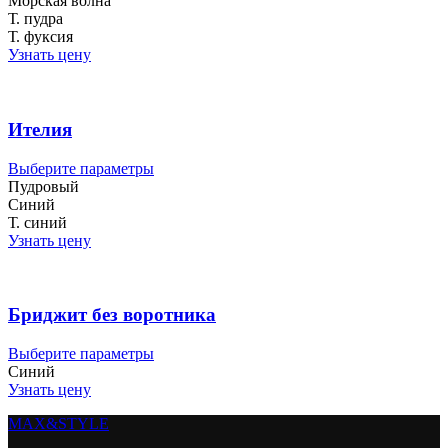
Морская волна
несколько
Т. пудра
вариаций.
Т. фуксия
Опции
Узнать цену
можно
выбрать
на
странице
Ителия
товара.
Этот
Выберите параметры
товар
Пудровый
имеет
Синий
несколько
Т. синий
вариаций.
Узнать цену
Опции
можно
выбрать
на
Бриджит без воротника
странице
товара.
Этот
Выберите параметры
товар
Синий
имеет
Узнать цену
несколько
MAX&
STYLE
вариаций.
Опции