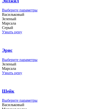
Энджил
выбрать
на
Этот
Выберите параметры
странице
товар
Васильковый
товара.
имеет
Зеленый
несколько
Марсала
вариаций.
Серый
Опции
Узнать цену
можно
выбрать
на
странице
Эрис
товара.
Этот
Выберите параметры
товар
Зеленый
имеет
Марсала
несколько
Узнать цену
вариаций.
Опции
можно
выбрать
Шейк
на
странице
Этот
Выберите параметры
товара.
товар
Васильковый
имеет