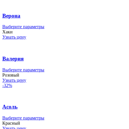
вариаций.
Опции
можно
Верона
выбрать
на
Этот
Выберите параметры
странице
товар
Хаки
товара.
имеет
Узнать цену
несколько
вариаций.
Опции
можно
Валерия
выбрать
на
Этот
Выберите параметры
странице
товар
Розовый
товара.
имеет
Узнать цену
несколько
-32%
вариаций.
Опции
можно
выбрать
Асоль
на
странице
Этот
Выберите параметры
товара.
товар
Красный
имеет
Узнать цену