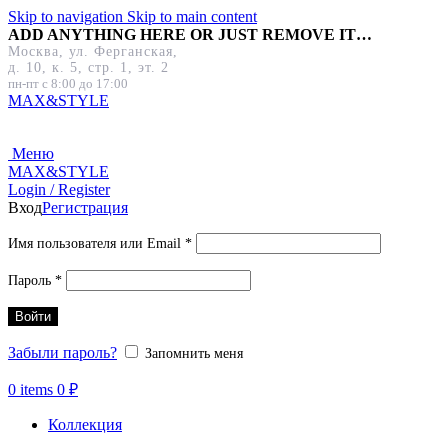
Skip to navigation
Skip to main content
ADD ANYTHING HERE OR JUST REMOVE IT…
Москва, ул. Ферганская,
д. 10, к. 5, стр. 1, эт. 2
пн-пт с 8:00 до 17:00
MAX&
STYLE
Меню
MAX&
STYLE
Login / Register
Вход
Регистрация
Обязательно
Имя пользователя или Email
*
Обязательно
Пароль
*
Войти
Забыли пароль?
Запомнить меня
0
items
0
₽
Коллекция