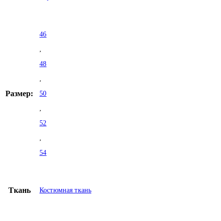
46
,
48
,
Размер:
50
,
52
,
54
Ткань
Костюмная ткань