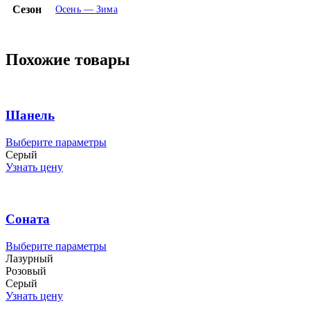
Сезон
Осень — Зима
Похожие товары
Шанель
Этот
Выберите параметры
товар
Серый
имеет
Узнать цену
несколько
вариаций.
Опции
можно
Соната
выбрать
на
Этот
Выберите параметры
странице
товар
Лазурный
товара.
имеет
Розовый
несколько
Серый
вариаций.
Узнать цену
Опции