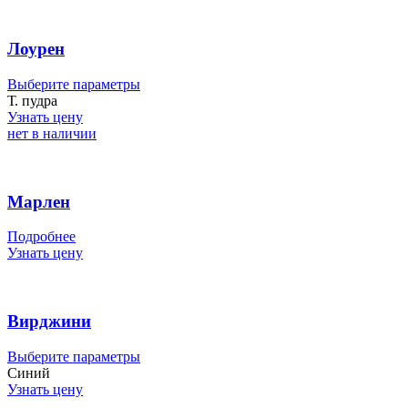
можно
выбрать
на
Лоурен
странице
товара.
Этот
Выберите параметры
товар
Т. пудра
имеет
Узнать цену
несколько
нет в наличии
вариаций.
Опции
можно
выбрать
Марлен
на
странице
Подробнее
товара.
Узнать цену
Вирджини
Этот
Выберите параметры
товар
Синий
имеет
Узнать цену
несколько